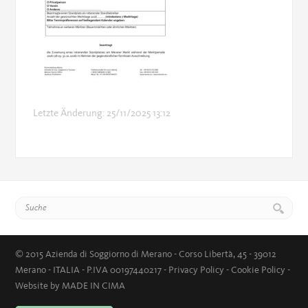
Letzte Änderung: 25/11/2025 13:12
© 2015 Azienda di Soggiorno di Merano - Corso Libertà, 45 - 39012
Merano - ITALIA - P.IVA 00197440217 -
Privacy Policy
-
Cookie Policy
-
Website by MADE IN CIMA